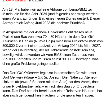
2.
GK Kalikasan
in Cabiao
Am 13. Mai haben wir auf eine Abfrage von bengo/BMZ zu
Mitteln, die für das Jahr 2024 (und folgende) beantragt werden,
einen Vorantrag für den Bau eines neuen Dorfes gestellt. Dieser
Antrag erhielt Anfang Juni 2023 die höchste Priorität A.
In Absprache mit der Ateneo- Universität sieht dieses neue
Projekt den Bau von etwa 70 – 80 Häusern in dem Dorf
GK
Kalikasan
in Cabiao (Nueva Ecija) mit einem Projektvolumen von
300.000 € vor mit einer Laufzeit von Anfang 2024 bis Mitte 2027.
Wenn der Hauptantrag, der bis Jahresende gestellt sein soll,
bewilligt wird, so werden wir vom BMZ einen Zuschuss von
225.000 € erhalten und müssen selbst 30.000 € beitragen, was
ohne große Probleme gelingen sollte.
Das Dorf
GK Kalikasan
liegt also in demselben Ort wie unser
Dorf
German Village – GK St. Joseph
. Dier Nähe zur Ateneo-
Universität (etwa 2 Stunden mit dem Auto) hat den Vorteil, dass
unser Projektpartner relativ einfach den Bau vor Ort begleiten
kann. Das Dorf besteht bereits aus einer Reihe von Häusern, hat
aber noch genügend freie Flächen für die geplanten Häuser.